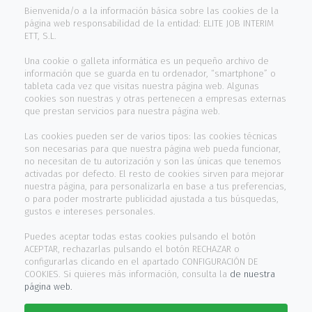
Bienvenida/o a la información básica sobre las cookies de la
Trabaja con nosotros
página web responsabilidad de la entidad: ELITE JOB INTERIM
ETT, S.L.
Contacto
Una cookie o galleta informática es un pequeño archivo de
información que se guarda en tu ordenador, “smartphone” o
INFORMACIÓN
tableta cada vez que visitas nuestra página web. Algunas
cookies son nuestras y otras pertenecen a empresas externas
que prestan servicios para nuestra página web.
Aviso legal
Las cookies pueden ser de varios tipos: las cookies técnicas
son necesarias para que nuestra página web pueda funcionar,
Política cookies
no necesitan de tu autorización y son las únicas que tenemos
activadas por defecto. El resto de cookies sirven para mejorar
Política privacidad
nuestra página, para personalizarla en base a tus preferencias,
o para poder mostrarte publicidad ajustada a tus búsquedas,
Canal de denuncias
gustos e intereses personales.
Puedes aceptar todas estas cookies pulsando el botón
HORARIO ATENCIÓN
ACEPTAR, rechazarlas pulsando el botón RECHAZAR o
configurarlas clicando en el apartado CONFIGURACIÓN DE
COOKIES. Si quieres más información, consulta la
de nuestra
De Lunes a Viernes
página web.
de 9:00h a 13:30h y 15:00h a 17:30h