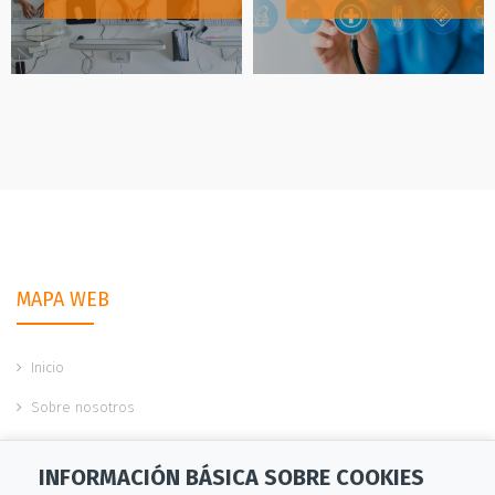
MAPA WEB
Inicio
Sobre nosotros
Servicios
INFORMACIÓN BÁSICA SOBRE COOKIES
Ofertas de empleo