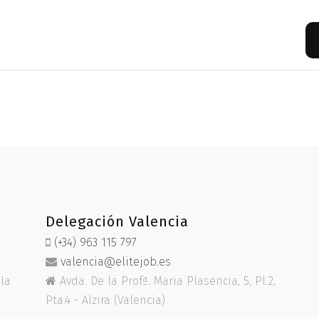
Delegación Valencia
(+34) 963 115 797
valencia@elitejob.es
ela
Avda. De la Profª. Maria Plasencia, 5, Pl.2,
Pta.4 - Alzira (Valencia)