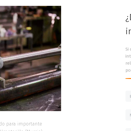
¿
i
Si
in
re
po
do para importante