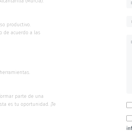
cantarilla (Murcia).
so productivo.
lo de acuerdo a las
 herramientas.
 formar parte de una
ta es tu oportunidad. ¡Te
in