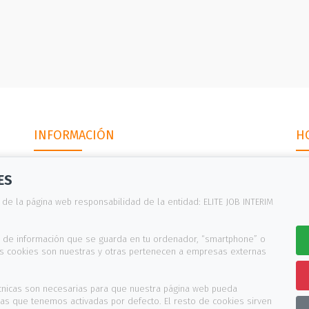
INFORMACIÓN
H
De
ES
Aviso legal
de 
 de la página web responsabilidad de la entidad: ELITE JOB INTERIM
Política cookies
Política privacidad
o de información que se guarda en tu ordenador, “smartphone” o
nas cookies son nuestras y otras pertenecen a empresas externas
Canal de denuncias
écnicas son necesarias para que nuestra página web pueda
icas que tenemos activadas por defecto. El resto de cookies sirven