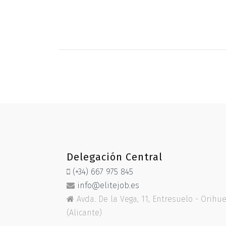
Delegación Central
(+34) 667 975 845
info@elitejob.es
Avda. De la Vega, 11, Entresuelo - Orihu
(Alicante)