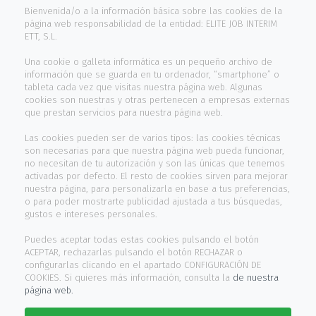
Bienvenida/o a la información básica sobre las cookies de la
Trabaja con nosotros
página web responsabilidad de la entidad: ELITE JOB INTERIM
ETT, S.L.
Contacto
Una cookie o galleta informática es un pequeño archivo de
información que se guarda en tu ordenador, “smartphone” o
INFORMACIÓN
tableta cada vez que visitas nuestra página web. Algunas
cookies son nuestras y otras pertenecen a empresas externas
que prestan servicios para nuestra página web.
Aviso legal
Las cookies pueden ser de varios tipos: las cookies técnicas
son necesarias para que nuestra página web pueda funcionar,
Política cookies
no necesitan de tu autorización y son las únicas que tenemos
activadas por defecto. El resto de cookies sirven para mejorar
Política privacidad
nuestra página, para personalizarla en base a tus preferencias,
o para poder mostrarte publicidad ajustada a tus búsquedas,
Canal de denuncias
gustos e intereses personales.
Puedes aceptar todas estas cookies pulsando el botón
HORARIO ATENCIÓN
ACEPTAR, rechazarlas pulsando el botón RECHAZAR o
configurarlas clicando en el apartado CONFIGURACIÓN DE
COOKIES. Si quieres más información, consulta la
de nuestra
De Lunes a Viernes
página web.
de 9:00h a 13:30h y 15:00h a 17:30h