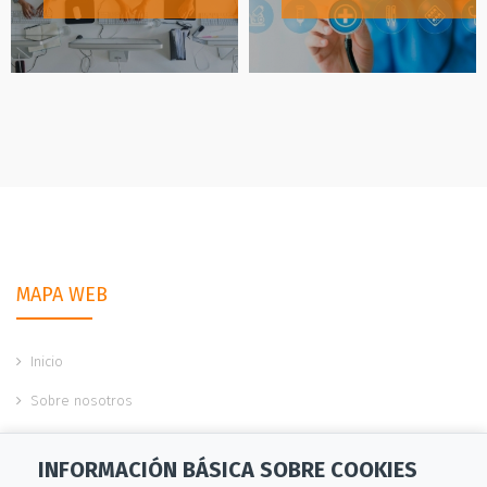
MAPA WEB
Inicio
Sobre nosotros
Servicios
INFORMACIÓN BÁSICA SOBRE COOKIES
Ofertas de empleo