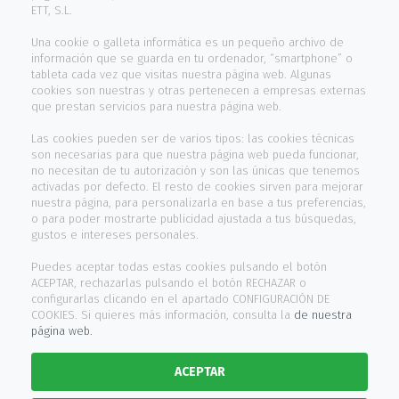
ETT, S.L.
Contacto
Una cookie o galleta informática es un pequeño archivo de
información que se guarda en tu ordenador, “smartphone” o
INFORMACIÓN
tableta cada vez que visitas nuestra página web. Algunas
cookies son nuestras y otras pertenecen a empresas externas
que prestan servicios para nuestra página web.
Aviso legal
Las cookies pueden ser de varios tipos: las cookies técnicas
son necesarias para que nuestra página web pueda funcionar,
Política cookies
no necesitan de tu autorización y son las únicas que tenemos
activadas por defecto. El resto de cookies sirven para mejorar
Política privacidad
nuestra página, para personalizarla en base a tus preferencias,
o para poder mostrarte publicidad ajustada a tus búsquedas,
Canal de denuncias
gustos e intereses personales.
Puedes aceptar todas estas cookies pulsando el botón
HORARIO ATENCIÓN
ACEPTAR, rechazarlas pulsando el botón RECHAZAR o
configurarlas clicando en el apartado CONFIGURACIÓN DE
COOKIES. Si quieres más información, consulta la
de nuestra
De Lunes a Viernes
página web.
de 9:00h a 13:30h y 15:00h a 17:30h
ACEPTAR