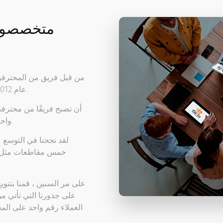
متخصصون ف
من قبل فريق من المحترفين
عام 2012 ، حيث أتيحت لها الفرصة للنمو والاندماج كمؤسسة.
أن تصبح
فريقًا من محترفي
واحد في قطاعهم ، فضلاً عن المورد الرئيسي ، المواهب.
لقد نجحنا في التوسع
ع
خمس مقاطعات مثل
على مر السنين ، قمنا بتنوي
على جذورنا التي تأتي م
العملاء رقم واحد على المس