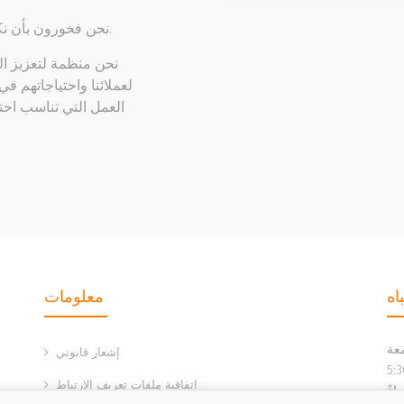
نحن فخورون بأن نكون جزءًا من فرق العمل الرائعة ، ونواصل معًا النمو.
نحن منظمة لتعزيز ا
لعملائنا واحتياجاتهم ف
العمل التي تناسب احت
اه
معلومات
معة
إشعار قانوني
ا إلى 1:30 مساءً ومن 3:00 مساءً إلى 5:30
اتفاقية ملفات تعريف الارتباط
اءً