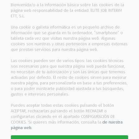
Bienvenida/o a la información básica sobre las cookies de la
Trabaja con nosotros
página web responsabilidad de la entidad: ELITE JOB INTERIM
ETT, S.L.
Contacto
Una cookie o galleta informática es un pequeño archivo de
información que se guarda en tu ordenador, “smartphone” o
INFORMACIÓN
tableta cada vez que visitas nuestra página web. Algunas
cookies son nuestras y otras pertenecen a empresas externas
que prestan servicios para nuestra página web.
Aviso legal
Las cookies pueden ser de varios tipos: las cookies técnicas
son necesarias para que nuestra página web pueda funcionar,
Política cookies
no necesitan de tu autorización y son las únicas que tenemos
activadas por defecto. El resto de cookies sirven para mejorar
Política privacidad
nuestra página, para personalizarla en base a tus preferencias,
o para poder mostrarte publicidad ajustada a tus búsquedas,
Canal de denuncias
gustos e intereses personales.
Puedes aceptar todas estas cookies pulsando el botón
HORARIO ATENCIÓN
ACEPTAR, rechazarlas pulsando el botón RECHAZAR o
configurarlas clicando en el apartado CONFIGURACIÓN DE
COOKIES. Si quieres más información, consulta la
de nuestra
De Lunes a Viernes
página web.
de 9:00h a 13:30h y 15:00h a 17:30h