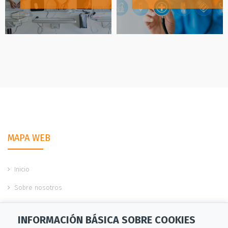
MAPA WEB
Inicio
Sobre nosotros
Servicios
INFORMACIÓN BÁSICA SOBRE COOKIES
Ofertas de empleo